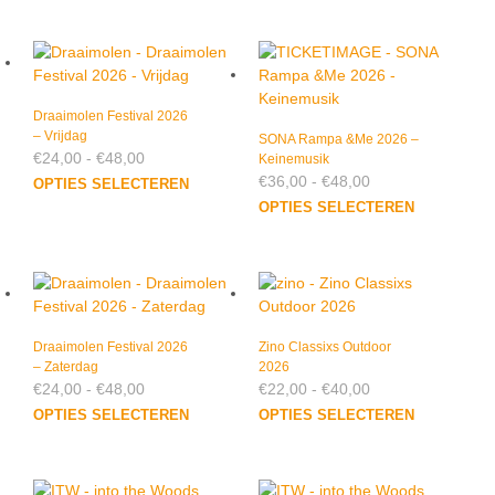
heeft
meer
meerdere
varia
variaties.
Dez
Deze
optie
optie
kan
Draaimolen Festival 2026
– Vrijdag
kan
geko
SONA Rampa &Me 2026 –
Prijsklasse:
€
24,00
-
€
48,00
gekozen
Keinemusik
wor
€24,00
Prijsklasse:
€
36,00
-
€
48,00
Dit
worden
op
OPTIES SELECTEREN
tot
€36,00
product
Dit
op
de
€48,00
OPTIES SELECTEREN
tot
heeft
prod
de
prod
€48,00
meerdere
heef
productpagina
variaties.
meer
Deze
varia
optie
Dez
kan
optie
Draaimolen Festival 2026
Zino Classixs Outdoor
– Zaterdag
gekozen
2026
kan
Prijsklasse:
Prijsklasse:
€
24,00
-
€
48,00
€
22,00
-
€
40,00
worden
geko
€24,00
€22,00
Dit
Dit
op
wor
OPTIES SELECTEREN
OPTIES SELECTEREN
tot
tot
product
prod
de
op
€48,00
€40,00
heeft
heef
productpagina
de
meerdere
meer
prod