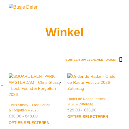
0
Winkel
Onder de Radar Festival
2026 – Zaterdag
Chris Stussy – Lost, Found
Prijsklasse:
€
29,00
-
€
36,00
& Forgotten – 2026
€29,00
Prijsklasse:
€
36,00
-
€
48,00
Dit
OPTIES SELECTEREN
tot
€36,00
Dit
prod
OPTIES SELECTEREN
€36,00
tot
product
heef
€48,00