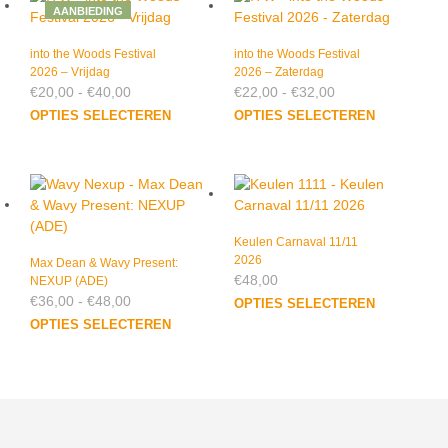
variaties.
varia
AANBIEDING
Deze
Dez
optie
optie
into the Woods Festival
into the Woods Festival
2026 – Vrijdag
kan
2026 – Zaterdag
kan
Prijsklasse:
Prijsklasse:
€
20,00
-
€
40,00
€
22,00
-
€
32,00
gekozen
geko
€20,00
€22,00
Dit
Dit
worden
wor
OPTIES SELECTEREN
OPTIES SELECTEREN
tot
tot
product
prod
op
op
€40,00
€32,00
heeft
heef
de
de
meerdere
meer
productpagina
prod
variaties.
varia
Deze
Dez
optie
optie
Keulen Carnaval 11/11
kan
2026
kan
Max Dean & Wavy Present:
€
48,00
NEXUP (ADE)
gekozen
geko
Prijsklasse:
€
36,00
-
€
48,00
Dit
worden
wor
OPTIES SELECTEREN
€36,00
Dit
prod
op
op
OPTIES SELECTEREN
tot
product
heef
de
de
€48,00
heeft
meer
productpagina
prod
meerdere
varia
variaties.
Dez
Deze
optie