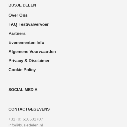
optie
kan
BUSJE DELEN
kan
geko
gekozen
wor
Over Ons
worden
op
FAQ Festivalvervoer
op
de
de
prod
Partners
productpagina
Evenementen Info
Algemene Voorwaarden
Privacy & Disclaimer
Cookie Policy
SOCIAL MEDIA
CONTACTGEGEVENS
+31 (0) 616501707
info@busjedelen.nl